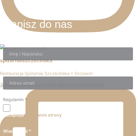
Napisz do nas
Imię i Nazwisko
*
spizarniaszczecinska
Adres e-mail
*
Restauracja Spiżarnia Szczecińska • Szczecin
Już niedługo spotkamy się z Wami w naszej kolejnej
Regulamin
*
Akceptuje
Regulamin strony
Wiadomość
*