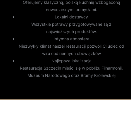
Oferujemy klasyczną, polską kuchnię wzbogaconą
nowoczesnymi pomysłami.
Lokalni dostawcy
Wszystkie potrawy przygotowywane są z
najświeższych produktów.
Intymna atmosfera
Niezwykły klimat naszej restauracji pozwoli Ci uciec od
wiru codziennych obowiązków
Najlepsza lokalizacja
Restauracja Szczecin mieści się w pobliżu Filharmonii,
Muzeum Narodowego oraz Bramy Królewskiej
Menu Spiżarnia
Szczecińska