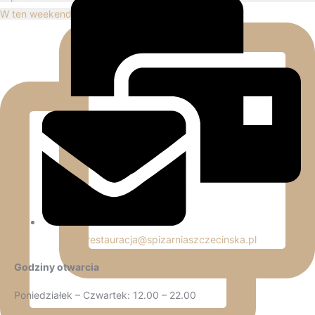
W ten weekend cofamy się trochę do przeszłości…L
restauracja@spizarniaszczecinska.pl
Godziny otwarcia
Poniedziałek – Czwartek: 12.00 – 22.00