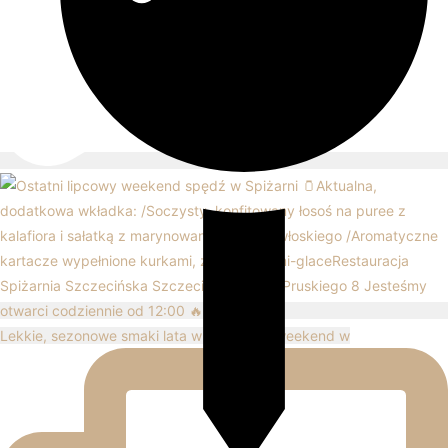
Lekkie, sezonowe smaki lata w najbliższy weekend w