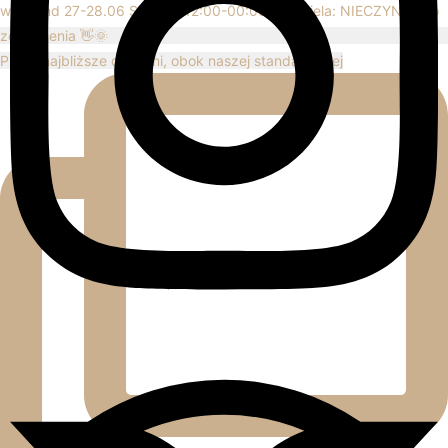
Przez najbliższe dwa dni, obok naszej standardowej