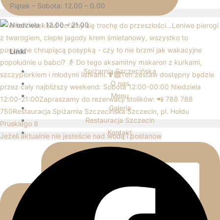
Piątek – Sobota: 12.00 – 0.00
Niedziela : 12.00 – 21.00
Linki
Spiżarnia Szczecińska
O nas
Menu
Galeria
Restauracja Szczecin
Kontakt
Jeżeli aktualnie nie jesteście nad wodą i postanow