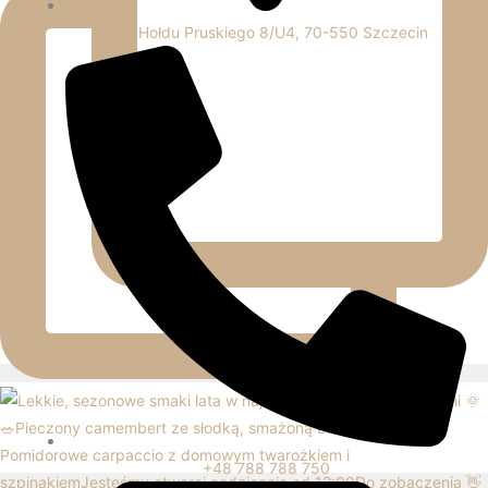
plac Hołdu Pruskiego 8/U4, 70-550 Szczecin
+48 788 788 750